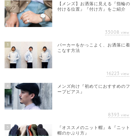
2
【メンズ】お洒落に見える『指輪の
付ける位置』『付け方』をご紹介
33008
view
3
パーカーをかっこよく、お洒落に着
こなす方法
16223
view
4
メンズ向け『初めてにおすすめのフ
ープピアス』
8393
view
5
『オススメのニット帽』＆『ニット
帽のかぶり方』